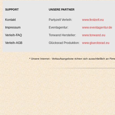
SUPPORT
UNSERE PARTNER
Kontakt
Partyzelt Verleih:
www.festzelt.eu
Impressum
Eventagentur:
www.eventagentur.de
Verleih-FAQ
Torwand Hersteller:
www.torwand.eu
Verleih-AGB
Glücksrad Produktion:
www.gluecksrad.eu
* Unsere Internet - Verkaufsangebote richten sich ausschließlich an Firm